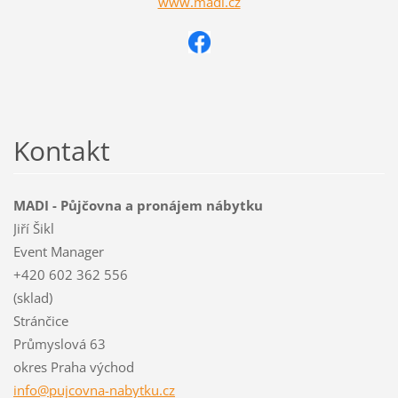
www.madi.cz
Kontakt
MADI - Půjčovna a pronájem nábytku
Jiří Šikl
Event Manager
+420 602 362 556
(sklad)
Stránčice
Průmyslová 63
okres Praha východ
info@puj
covna-na
bytku.cz