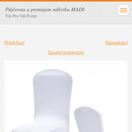
Půjčovna a pronájem nábytku MADI
Vše Pro Váš Event
Předchozí
Následující
Spustit prezentaci