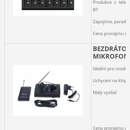
Produkce z telefo
BT
Zapojíme, poradí
Cena pronájmu na 
BEZDRÁT
MIKROFON
Ideální pro moder
Uchycení na klopu
Malý vysílač
Cena pronájmu na 