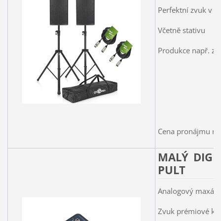
Perfektní zvuk v p
Včetně stativu
Produkce např. z t
Cena pronájmu na 
MALÝ DIGI
PULT
Analogový maxážn
Zvuk prémiové kva