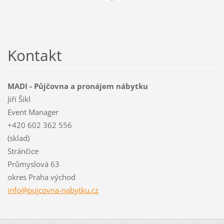
Kontakt
MADI - Půjčovna a pronájem nábytku
Jiří Šikl
Event Manager
+420 602 362 556
(sklad)
Stránčice
Průmyslová 63
okres Praha východ
info@puj
covna-na
bytku.cz