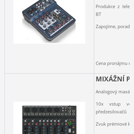
Produkce z telefo
BT
Zapojíme, poradí
Cena pronájmu na 
MIXÁŽNÍ P
Analogový maxážn
10x vstup vče
předzesilovačů
Zvuk prémiové kva