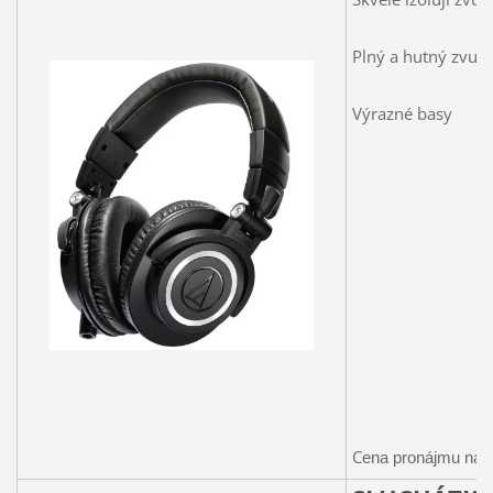
Plný a hutný zvuk
Výrazné basy
C
ena pronájmu na 1