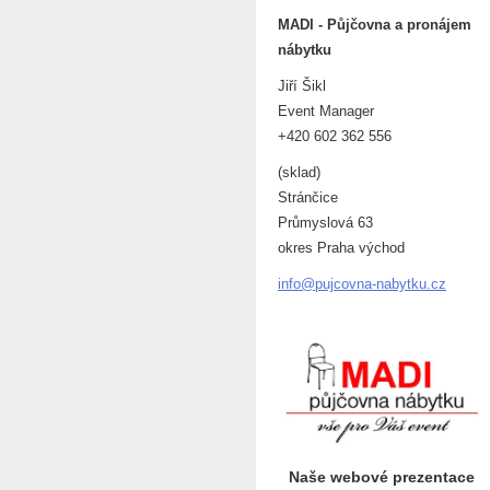
MADI - Půjčovna a pronájem
nábytku
Jiří Šikl
Event Manager
+420 602 362 556
(sklad)
Stránčice
Průmyslová 63
okres Praha východ
info@puj
covna-na
bytku.cz
Naše webové prezentace