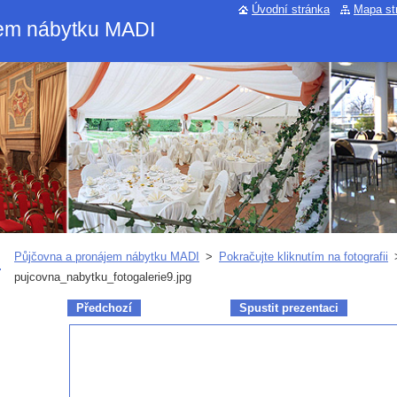
Úvodní stránka
Mapa st
jem nábytku MADI
Půjčovna a pronájem nábytku MADI
>
Pokračujte kliknutím na fotografii
pujcovna_nabytku_fotogalerie9.jpg
Předchozí
Spustit prezentaci