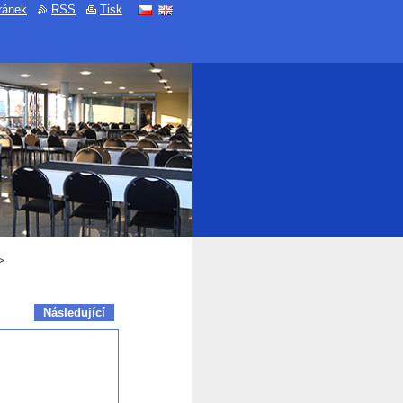
ránek
RSS
Tisk
>
Následující