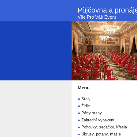
Půjčovna a proná
Vše Pro Váš Event
Menu
Stoly
Židle
Párty stany
Zahradní vybavení
Pohovky, sedačky, křesla
Ubrusy, potahy, mašle