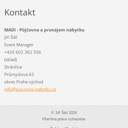
Kontakt
MADI - Půjčovna a pronájem nábytku
Jiří Šikl
Event Manager
+420 602 362 556
(sklad)
Stránčice
Průmyslová 63
okres Praha východ
info@puj
covna-na
bytku.cz
© Jiří Šikl 2026
Všechna práva vyhrazena.