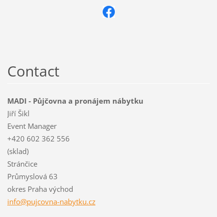
Contact
MADI - Půjčovna a pronájem nábytku
Jiří Šikl
Event Manager
+420 602 362 556
(sklad)
Stránčice
Průmyslová 63
okres Praha východ
info@puj
covna-na
bytku.cz