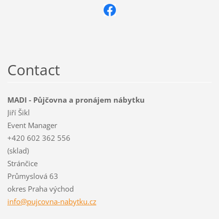
Contact
MADI - Půjčovna a pronájem nábytku
Jiří Šikl
Event Manager
+420 602 362 556
(sklad)
Stránčice
Průmyslová 63
okres Praha východ
info@puj
covna-na
bytku.cz