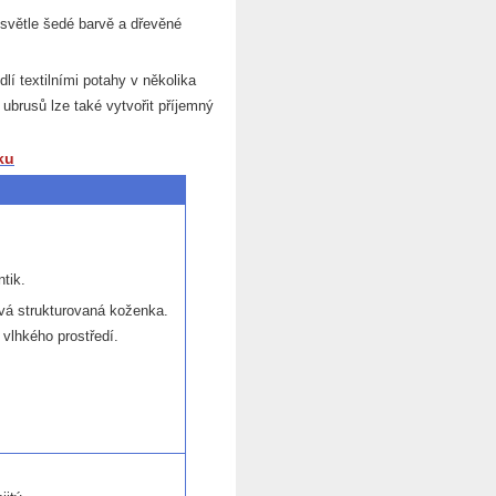
a světle šedé barvě a dřevěné
í textilními potahy v několika
ubrusů lze také vytvořit příjemný
ku
tik.
ová strukturovaná koženka.
o vlhkého prostředí.