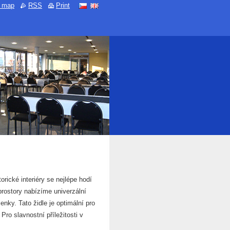
e map
RSS
Print
torické interiéry se nejlépe hodí
prostory nabízíme univerzální
nky. Tato židle je optimální pro
Pro slavnostní příležitosti v