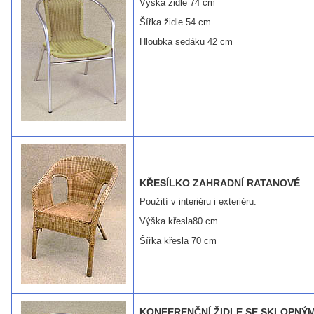
Výška židle 74 cm
Šířka židle 54 cm
Hloubka sedáku 42 cm
KŘESÍLKO ZAHRADNÍ RATANOVÉ
Použití v interiéru i exteriéru.
Výška křesla80 cm
Šířka křesla 70 cm
KONFERENČNÍ ŽIDLE SE SKLOPNÝ