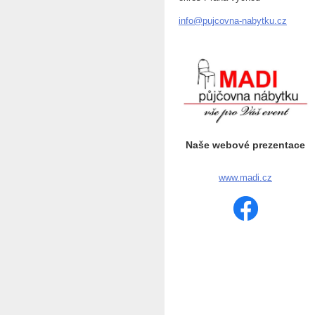
info@puj
covna-na
bytku.cz
Naše webové prezentace
www.madi.cz