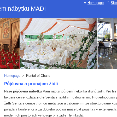
Homepage
Sit
jem nábytku MADI
Homepage
>
Rental of Chairs
Půjčovna a pronájem židlí
Naše
půjčovna nábytku
Vám nabízí
půjčení
několika druhů židlí. Pro his
luxusní červenozlatá
židle Senta
s textilním čalouněním. Pro jednodušší 
židli Senta
s černostříbrnou metalízou a čalouněním ze strukturované kože
pořádání konferencí a za dobrého počasí může být použita i v exteriérech. 
moderních prostorách vyhovuje bílá židle Henriksdal.