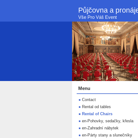
Půjčovna a proná
Vše Pro Váš Event
Menu
Contact
Rental od tables
Rental of Chairs
en-Pohovky, sedačky, křesla
en-Zahradní nábytek
en-Párty stany a slunečníky