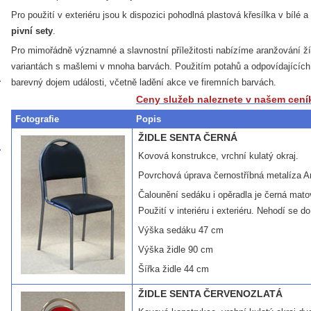
Pro použití v exteriéru jsou k dispozici pohodlná plastová křesílka v bílé 
pivní sety
.
Pro mimořádně významné a slavnostní příležitosti nabízíme aranžování žídl
variantách s mašlemi v mnoha barvách. Použitím potahů a odpovídajících 
barevný dojem události, včetně ladění akce ve firemních barvách.
Ceny služeb naleznete v našem cení
Fotografie
Popis
ŽIDLE SENTA ČERNÁ
Kovová konstrukce, vrchní kulatý okraj.
Povrchová úprava černostříbná metalíza An
Čalounění sedáku i opěradla je černá mat
Použití v interiéru i exteriéru. Nehodí se d
Výška sedáku 47 cm
Výška židle 90 cm
Šířka židle 44 cm
ŽIDLE SENTA ČERVENOZLATÁ