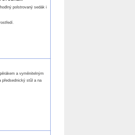
hodlný polstrovaný sedák i
rostředí.
 opěrákem a vyměnitelným
 předsednický stůl a na